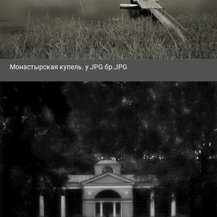
Монастырская купель. у JPG бр.JPG