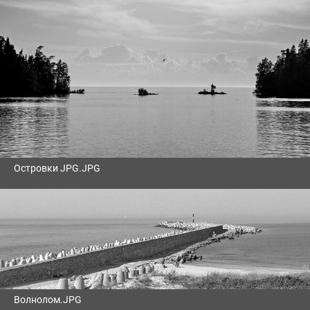
Островки JPG.JPG
Волнолом.JPG