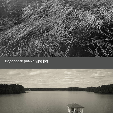
Водоросли рамка.уjpg.jpg