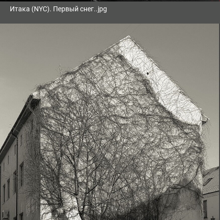
Итака (NYC). Первый снег..jpg