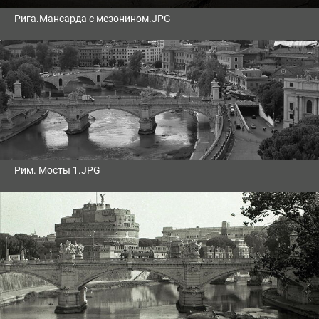
Рига.Мансарда с мезонином.JPG
Рим. Мосты 1.JPG