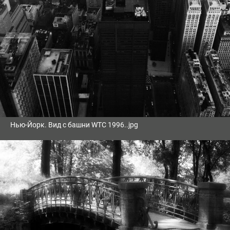
Нью-Йорк. Вид с башни WTC 1996..jpg