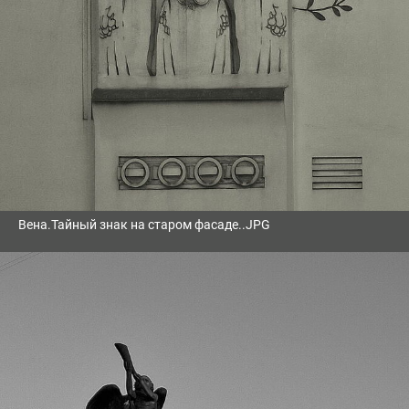
Вена.Тайный знак на старом фасаде..JPG