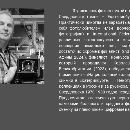
Я увлекаюсь фотосъемкой в т
Свердловске (ныне – Екатеринб
Практически никогда не зарабатыв
себя фотолюбителем. Член Творче
фотографии) и International Fede
различных фотоконкурсах и меж
последние несколько лет, поэ
достаточно скромен: финалист 2nd B
Афины 2024.). финалист конкурса In
который проводился Королев
Великобритании (2023), победит
(номинация – «Национальный колори
снимки в Екатеринбурге. Некот
коллекциях в России и за рубежом,
Свердловска 1970-1980 годов перед
Предпочитаю классическую черно
камерами большого и среднего фо
съемку на пленочные и цифровые к