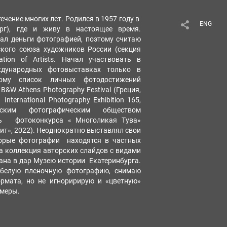
ечение многих лет. Родился в 1957 году в
ENG
ург), где и живу в настоящее время.
ал деньги фотографией, поэтому считаю
ского союза художников России (секция
ration of Artists. Начал участвовать в
дународных фотовыставках только в
тому список личных фотодостижений
&W Athens Photography Festival (Греция,
ternational Photography Exhibition 165,
ским фотографическим обществом
ель фотоконкурса « Многоликая Тува»
т», 2022). Неоднократно выставлял свои
орые фотографии находятся в частных
 а коллекция авторских слайдов с видами
ана в дар Музею истории Екатеринбурга.
-белую пленочную фотографию, снимаю
рмата, но не игноририрую и «цветную»
амеры.